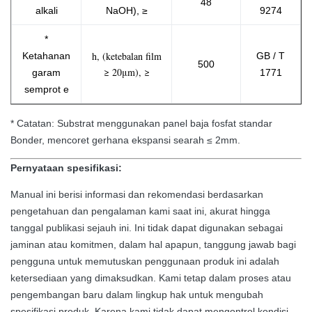
48
alkali
NaOH), ≥
9274
*
h, (ketebalan film
Ketahanan
GB / T
500
≥ 20μm), ≥
garam
1771
semprot e
* Catatan: Substrat menggunakan panel baja fosfat standar
Bonder, mencoret gerhana ekspansi searah ≤ 2mm.
Pernyataan spesifikasi:
Manual ini berisi informasi dan rekomendasi berdasarkan
pengetahuan dan pengalaman kami saat ini, akurat hingga
tanggal publikasi sejauh ini.
Ini tidak dapat digunakan sebagai
jaminan atau komitmen, dalam hal apapun, tanggung jawab bagi
pengguna untuk memutuskan penggunaan produk ini adalah
ketersediaan yang dimaksudkan.
Kami tetap dalam proses atau
pengembangan baru dalam lingkup hak untuk mengubah
spesifikasi produk.
Karena kami tidak dapat mengontrol kondisi