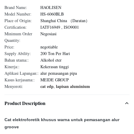
Brand Name:
HAOLISEN
Model Number:
HS-6060BLB
Place of Origin:
Shanghai China （Daratan）
Certification:
IATF16949 , ISO9001
Minimum Order
Negosiasi
Quantity:
Price:
negotiable
Supply Ability:
200 Ton Per Hari
Bahan utama::
Alkohol eter
Kinerja::
Kekerasan tinggi
Aplikasi Lapangan::
alur pemasangan pipa
Kasus kerjasama::
MEIDE GROUP
cat edp
lapisan aluminium
Menyoroti:
,
Product Description
Cat elektroforetik khusus warna untuk pemasangan alur
groove