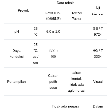
Data teknis
Uji
Proyek
Resin (HS-
Tempel
standar
6060BLB)
Warna
25
GB / T
pH
6.0 ± 1.0
——
℃
9724
25
1300 ±
Daya
℃,
HG / T
——
400
konduksi
μs /
3334
cm
cairan
Cairan
kental,
Penampilan
——
putih
Visual
tidak ada
susu
aglomerasi
Tidak ada negara
Dalam