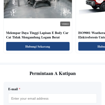
VIDEO
Melempar Daya Tinggi Lapisan E Body Car
ISO9001 Weatherab
Cat Tidak Mengandung Logam Berat
Elektroforesis Un
Hubungi Sekarang
Hubu
Permintaan A Kutipan
E-mail
*