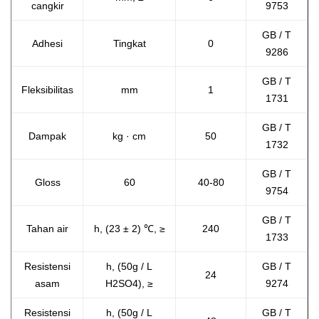
cangkir
9753
GB / T
Adhesi
Tingkat
0
9286
GB / T
Fleksibilitas
mm
1
1731
GB / T
Dampak
kg · cm
50
1732
GB / T
Gloss
60
40-80
9754
GB / T
Tahan air
h, (23 ± 2) ℃, ≥
240
1733
Resistensi
h, (50g / L
GB / T
24
asam
H2SO4), ≥
9274
Resistensi
h, (50g / L
GB / T