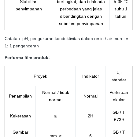
Stabilitas
bertingkat, dan tidak ada
5-35 ℃
penyimpanan
perbedaan yang jelas
suhu 1
dibandingkan dengan
tahun
sebelum penyimpanan
Catatan: pH, pengukuran konduktivitas dalam resin / air murni =
1: 1 pengenceran
Performa film produk:
Uji
Proyek
Indikator
standar
Normal / tidak
Perkiraan
Penampilan
Normal
normal
okular
GB / T
Kekerasan
≥
2H
6739
Gambar
GB / T
mm, ≥
6