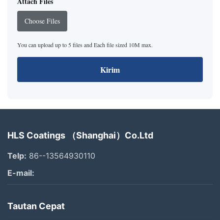
Attach Files
Choose Files
You can upload up to 5 files and Each file sized 10M max.
Kirim
HLS Coatings （Shanghai）Co.Ltd
Telp:
86--13564930110
E-mail:
Tautan Cepat