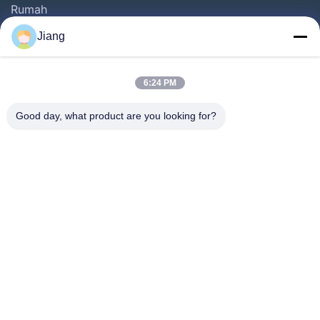
Rumah
Produk
Jiang
Video
Pertunjukan VR
6:24 PM
Tentang Kami
Good day, what product are you looking for?
Tur Pabrik
Kontrol Kualitas
Hubungi Kami
Minta Kutipan
Follow Us