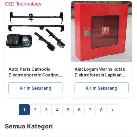
Auto Parts Cathodic
Alat Logam Warna Kotak
Electrophoretic Coating
Elektroforesis Lapisan
Warna Hitam Dengan
IATF 16949 Sertifikat ISO
Substrat
9001
Kirim Sekarang
Kirim Sekarang
Menyembunyikan Tinggi
1
2
3
4
5
6
7
8
Semua Kategori