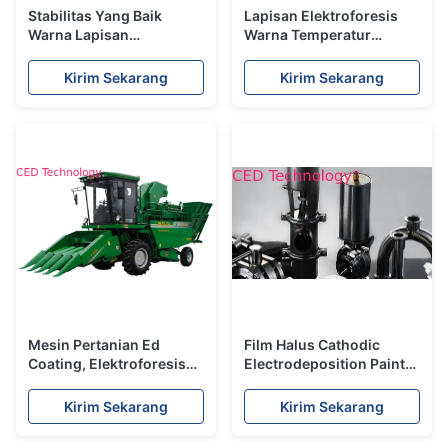
Stabilitas Yang Baik
Lapisan Elektroforesis
Warna Lapisan
Warna Temperatur
Elektroforesis Ecoats
Rendah Dengan Alkohol
Untuk Potongan
Eter / Bahan Karbon
Kirim Sekarang
Kirim Sekarang
Pengecoran
Hitam
Mesin Pertanian Ed
Film Halus Cathodic
Coating, Elektroforesis
Electrodeposition Paint
Lacquer Coating Wide
Untuk Pump / Pipe / Valve
Operation Range
Coating
Kirim Sekarang
Kirim Sekarang