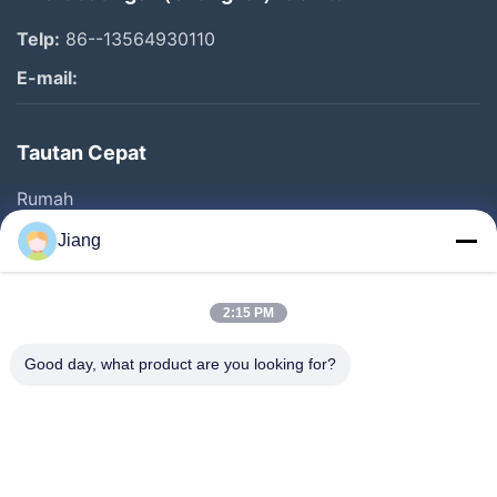
Telp:
86--13564930110
E-mail:
Tautan Cepat
Rumah
Produk
Jiang
Video
Pertunjukan VR
2:15 PM
Tentang Kami
Good day, what product are you looking for?
Tur Pabrik
Kontrol Kualitas
Hubungi Kami