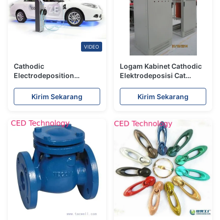
VIDEO
Cathodic
Logam Kabinet Cathodic
Electrodeposition
Elektrodeposisi Cat
Coating, Ced Automotive
Dengan Coating
Paints And Coatings
Resistensi Degenerasi
Kirim Sekarang
Kirim Sekarang
Kuning