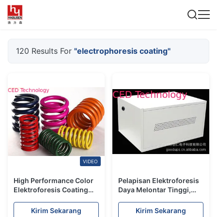
120 Results For
"electrophoresis coating"
VIDEO
High Performance Color
Pelapisan Elektroforesis
Elektroforesis Coating
Daya Melontar Tinggi,
Epd Paint Untuk Musim
Lapisan Mobil Ecoat
Semi
Putih 0,25-0,35 P / B
Kirim Sekarang
Kirim Sekarang