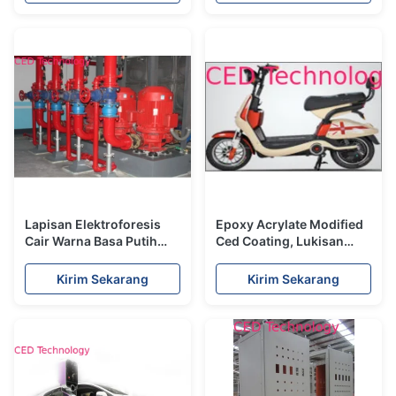
Lapisan Elektroforesis
Epoxy Acrylate Modified
Cair Warna Basa Putih
Ced Coating, Lukisan
Ced Cat Untuk Peralatan
Elektroforesis Untuk
Kebakaran
Sepeda Motor Listrik
Kirim Sekarang
Kirim Sekarang