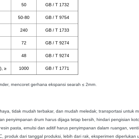
50
GB / T 1732
50-80
GB / T 9754
240
GB / T 1733
72
GB / T 9274
48
GB / T 9274
), ≥
1000
GB / T 1771
Bonder, mencoret gerhana ekspansi searah ≤ 2mm.
rbahaya, tidak mudah terbakar, dan mudah meledak;
transportasi untuk 
dan penyimpanan drum harus dijaga tetap bersih, hindari pengisian kot
 resin pasta, emulsi dan aditif harus penyimpanan dalam ruangan, vent
 produk dari tanggal produksi, lebih dari rak, eksperimen diperluka