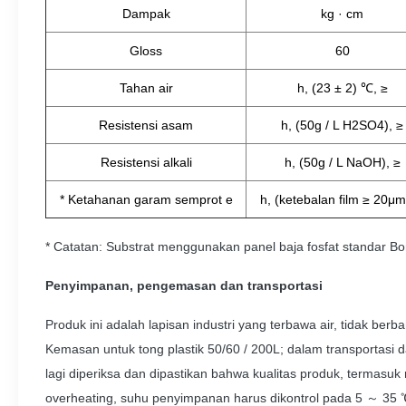
Dampak
kg · cm
Gloss
60
Tahan air
h, (23 ± 2) ℃, ≥
Resistensi asam
h, (50g / L H2SO4), ≥
Resistensi alkali
h, (50g / L NaOH), ≥
* Ketahanan garam semprot e
h, (ketebalan film ≥ 20μm
* Catatan: Substrat menggunakan panel baja fosfat standar 
Penyimpanan, pengemasan dan transportasi
Produk ini adalah lapisan industri yang terbawa air, tidak be
Kemasan untuk tong plastik 50/60 / 200L;
dalam transportasi 
lagi diperiksa dan dipastikan bahwa kualitas produk, termasuk
overheating, suhu penyimpanan harus dikontrol pada 5 ～ 35 ℃,