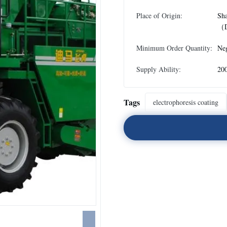
Place of Origin:
Sh
（D
Minimum Order Quantity:
Neg
Supply Ability:
200
Tags
electrophoresis coating