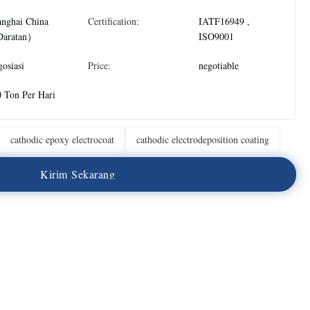
anghai China
Certification:
IATF16949 ,
aratan）
ISO9001
osiasi
Price:
negotiable
 Ton Per Hari
cathodic epoxy electrocoat
cathodic electrodeposition coating
K
i
r
i
m
S
e
k
a
r
a
n
g