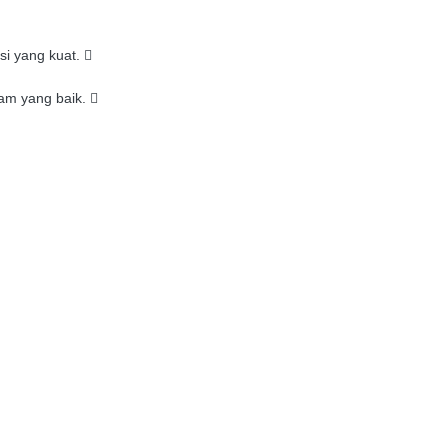
i yang kuat.

ram yang baik.
