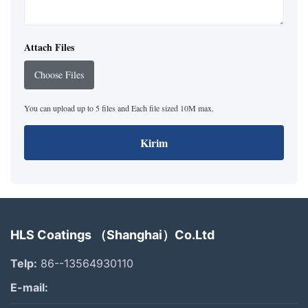
Attach Files
Choose Files
You can upload up to 5 files and Each file sized 10M max.
Kirim
HLS Coatings （Shanghai）Co.Ltd
Telp:
86--13564930110
E-mail: