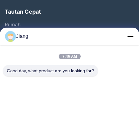
Tautan Cepat
Rumah
Produk
Jiang
Video
Pertunjukan VR
7:46 AM
Tentang Kami
Good day, what product are you looking for?
Tur Pabrik
Kontrol Kualitas
Hubungi Kami
Minta Kutipan
Follow Us