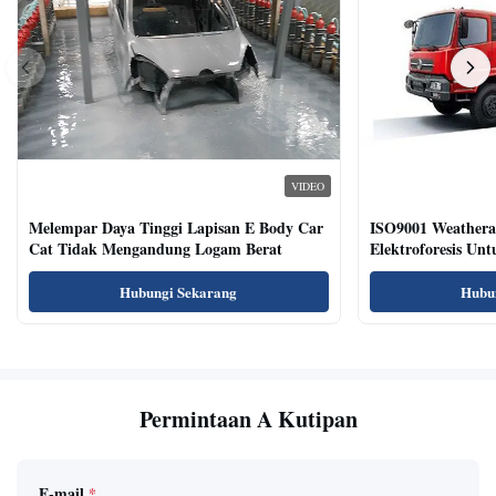
VIDEO
Melempar Daya Tinggi Lapisan E Body Car
ISO9001 Weatherab
Cat Tidak Mengandung Logam Berat
Elektroforesis Un
Hubungi Sekarang
Hubu
Permintaan A Kutipan
E-mail
*