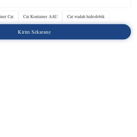
iner Cat
Cat Kontainer AAU
Cat wadah hidrofobik
K
i
r
i
m
S
e
k
a
r
a
n
g