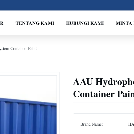
VR
TENTANG KAMI
HUBUNGI KAMI
MINTA
stem Container Paint
AAU Hydropho
Container Pai
Brand Name:
HA