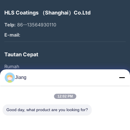
HLS Coatings （Shanghai）Co.Ltd
Telp:
86--13564930110
E-mail:
Tautan Cepat
Rumah
Produk
Jiang
Video
Pertunjukan VR
12:02 PM
Tentang Kami
Good day, what product are you looking for?
Tur Pabrik
Kontrol Kualitas