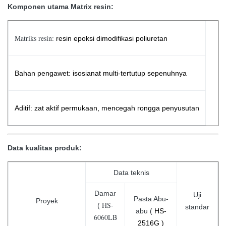
Komponen utama Matrix resin:
Matriks resin:
resin epoksi dimodifikasi poliuretan
Bahan pengawet: isosianat multi-tertutup sepenuhnya
Aditif: zat aktif permukaan, mencegah rongga penyusutan
Data kualitas produk:
Data teknis
Damar
Uji
Pasta Abu-
Proyek
HS-
(
standar
abu (
HS-
6060LB
2516G
)