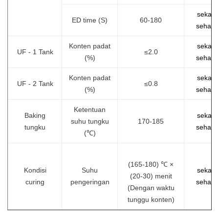
sekali
ED time (S)
60-180
sehari
Konten padat
sekali
UF - 1 Tank
≤2.0
(%)
sehari
Konten padat
sekali
UF - 2 Tank
≤0.8
(%)
sehari
Ketentuan
Baking
sekali
suhu tungku
170-185
tungku
sehari
(℃)
(165-180) ℃ ×
Kondisi
Suhu
sekali
(20-30) menit
curing
pengeringan
sehari
(Dengan waktu
tunggu konten)