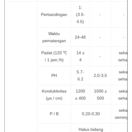
1:
-
Perbandingan
(3.5-
-
4.5)
Waktu
-
24-48
-
pematangan
Padat (120 ℃
14 ±
sekali
-
/ 1 jam,%)
4
sehari
5.7-
sekali
PH
2,0-3,5
6.2
sehari
Konduktivitas
1200
1500 ±
sekali
(μs / cm)
± 400
500
sehari
sekali
P / B
0,20-0,30
semingg
Halus bidang