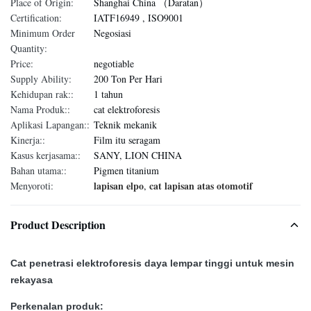
Place of Origin:
Shanghai China （Daratan）
Certification:
IATF16949 , ISO9001
Minimum Order
Negosiasi
Quantity:
Price:
negotiable
Supply Ability:
200 Ton Per Hari
Kehidupan rak::
1 tahun
Nama Produk::
cat elektroforesis
Aplikasi Lapangan::
Teknik mekanik
Kinerja::
Film itu seragam
Kasus kerjasama::
SANY, LION CHINA
Bahan utama::
Pigmen titanium
lapisan elpo
cat lapisan atas otomotif
Menyoroti:
,
Product Description
Cat penetrasi elektroforesis daya lempar tinggi untuk mesin
rekayasa
Perkenalan produk: