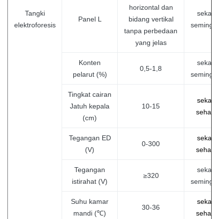
horizontal dan
Tangki
sekali
Panel L
bidang vertikal
elektroforesis
semingg
tanpa perbedaan
yang jelas
Konten
sekali
0,5-1,8
pelarut (%)
semingg
Tingkat cairan
sekali
Jatuh kepala
10-15
sehari
(cm)
Tegangan ED
sekali
0-300
(V)
sehari
Tegangan
sekali
≥320
istirahat (V)
semingg
Suhu kamar
sekali
30-36
mandi (℃)
sehari