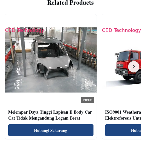
Related Products
VIDEO
Melempar Daya Tinggi Lapisan E Body Car
ISO9001 Weatherab
Cat Tidak Mengandung Logam Berat
Elektroforesis Un
Hubungi Sekarang
Hubu