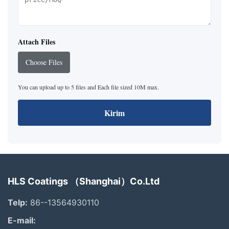
Attach Files
Choose Files
You can upload up to 5 files and Each file sized 10M max.
Kirim
HLS Coatings （Shanghai）Co.Ltd
Telp:
86--13564930110
E-mail: