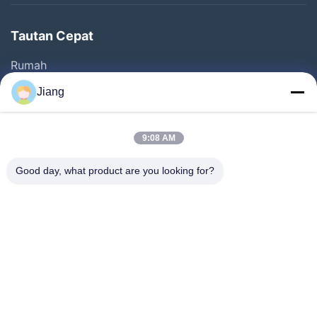
Tautan Cepat
Rumah
Produk
Jiang
Video
Pertunjukan VR
9:08 AM
Tentang Kami
Good day, what product are you looking for?
Tur Pabrik
Kontrol Kualitas
Hubungi Kami
Minta Kutipan
Follow Us