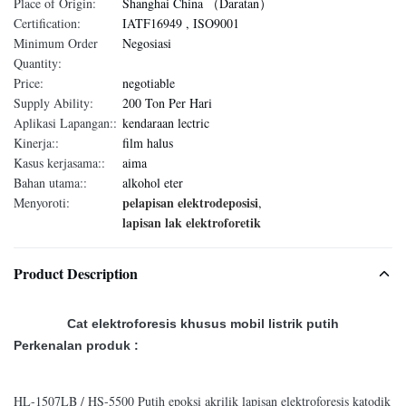
Place of Origin:
Shanghai China （Daratan）
Certification:
IATF16949 , ISO9001
Minimum Order
Negosiasi
Quantity:
Price:
negotiable
Supply Ability:
200 Ton Per Hari
Aplikasi Lapangan::
kendaraan lectric
Kinerja::
film halus
Kasus kerjasama::
aima
Bahan utama::
alkohol eter
pelapisan elektrodeposisi
Menyoroti:
,
lapisan lak elektroforetik
Product Description
Cat elektroforesis khusus mobil listrik putih
Perkenalan produk :
HL-1507LB / HS-5500 Putih epoksi akrilik lapisan elektroforesis katodik