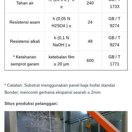
Tahan air
240
≥
1733
h (0,05 N
GB / T
Resistensi asam
24
H2SO4
)
≥
9274
h (0,1 N
GB / T
Resistensi alkali
48
NaOH
)
≥
9274
* Ketahanan
ketebalan film
GB / T
600
semprot garam
≥
20
μm
1771
* Catatan: Substrat menggunakan panel baja fosfat standar
Bonder, mencoret gerhana ekspansi searah ≤ 2mm.
Situs produksi pelanggan: