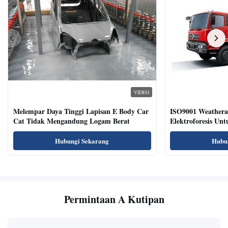
VIDEO
Melempar Daya Tinggi Lapisan E Body Car
ISO9001 Weatherab
Cat Tidak Mengandung Logam Berat
Elektroforesis Un
Hubungi Sekarang
Hubu
Permintaan A Kutipan