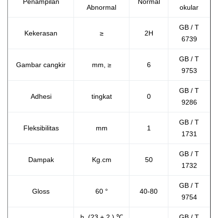
Penampilan
Normal
Abnormal
okular
GB / T
Kekerasan
≥
2H
6739
GB / T
Gambar cangkir
mm,
≥
6
9753
GB / T
Adhesi
tingkat
0
9286
GB / T
Fleksibilitas
mm
1
1731
GB / T
Dampak
Kg.cm
50
1732
GB / T
Gloss
60 °
40-80
9754
h, (23 ±
2
) ℃
GB / T