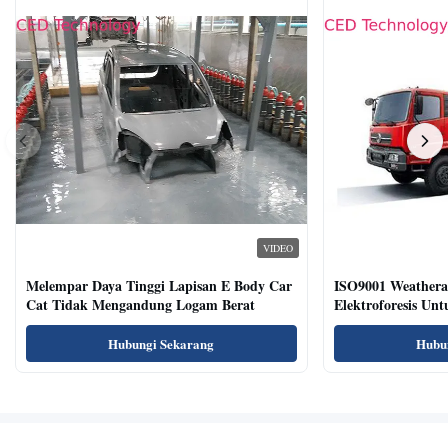
VIDEO
Melempar Daya Tinggi Lapisan E Body Car
ISO9001 Weatherab
Cat Tidak Mengandung Logam Berat
Elektroforesis Un
Hubungi Sekarang
Hubu