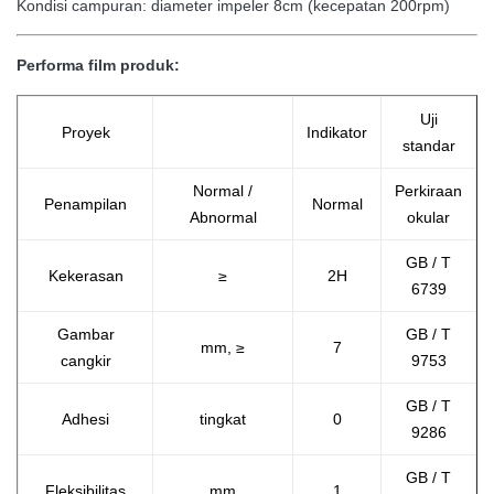
Kondisi campuran: diameter impeler 8cm (kecepatan 200rpm)
Performa film produk:
Uji
Proyek
Indikator
standar
Normal /
Perkiraan
Penampilan
Normal
Abnormal
okular
GB / T
Kekerasan
≥
2H
6739
Gambar
GB / T
mm,
≥
7
cangkir
9753
GB / T
Adhesi
tingkat
0
9286
GB / T
Fleksibilitas
mm
1