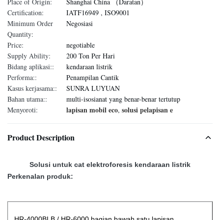
Place of Origin:
Shanghai China （Daratan）
Certification:
IATF16949 , ISO9001
Minimum Order
Negosiasi
Quantity:
Price:
negotiable
Supply Ability:
200 Ton Per Hari
Bidang aplikasi::
kendaraan listrik
Performa::
Penampilan Cantik
Kasus kerjasama::
SUNRA LUYUAN
Bahan utama::
multi-isosianat yang benar-benar tertutup
lapisan mobil eco
solusi pelapisan e
Menyoroti:
,
Product Description
Solusi untuk cat elektroforesis kendaraan listrik
Perkenalan produk:
HR-4000BLB / HR-6000 bagian bawah satu lapisan