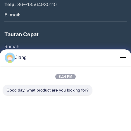
Telp:
86--13564930110
E-mail:
Tautan Cepat
Rumah
Produk
Jiang
Video
Pertunjukan VR
8:14 PM
Tentang Kami
Good day, what product are you looking for?
Tur Pabrik
Kontrol Kualitas
Hubungi Kami
Minta Kutipan