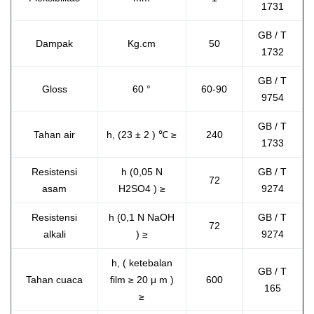
1731
GB / T
Dampak
Kg.cm
50
1732
GB / T
Gloss
60 °
60-90
9754
GB / T
Tahan air
h, (23 ±
2
) ℃ ≥
240
1733
Resistensi
h (0,05 N
GB / T
72
asam
H2SO4
)
≥
9274
Resistensi
h (0,1 N NaOH
GB / T
72
alkali
)
≥
9274
h,
(
ketebalan
GB / T
Tahan cuaca
film
≥
20
μ
m
)
600
165
≥