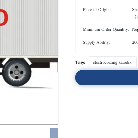
Place of Origin:
Sh
（D
Minimum Order Quantity:
Neg
Supply Ability:
200
Tags
electrocoating katodik