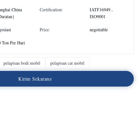
anghai China
Certification:
IATF16949 ,
aratan）
ISO9001
osiasi
Price:
negotiable
 Ton Per Hari
pelapisan bodi mobil
pelapisan cat mobil
K
i
r
i
m
S
e
k
a
r
a
n
g