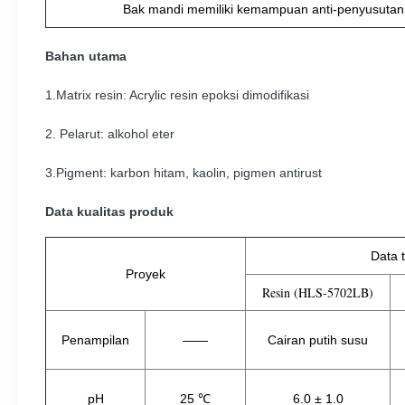
Bak mandi memiliki kemampuan anti-penyusutan d
Bahan utama
1.Matrix resin: Acrylic resin epoksi dimodifikasi
2. Pelarut: alkohol eter
3.Pigment: karbon hitam, kaolin, pigmen antirust
Data kualitas produk
Data 
Proyek
Resin (HLS-5702LB)
Penampilan
——
Cairan putih susu
pH
25 ℃
6.0 ± 1.0