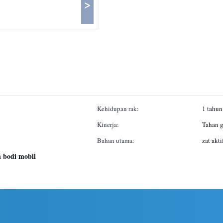
>
Kehidupan rak:
1 tahun
Kinerja:
Tahan g
Bahan utama:
zat akt
n bodi mobil