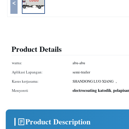
<
Product Details
warna:
abu-abu
Aplikasi Lapangan:
semi-trailer
Kasus kerjasama:
SHANDONG LUO XIANG ，
electrocoating katodik
pelapisa
Menyoroti
,
Product Description