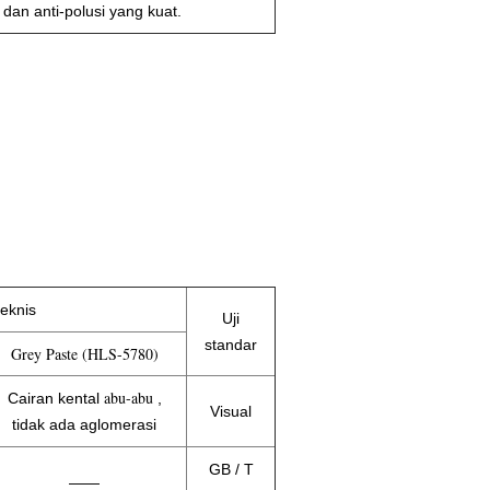
an anti-polusi yang kuat.
teknis
Uji
standar
Grey Paste (HLS-5780)
abu-abu
Cairan kental
,
Visual
tidak ada aglomerasi
GB / T
——