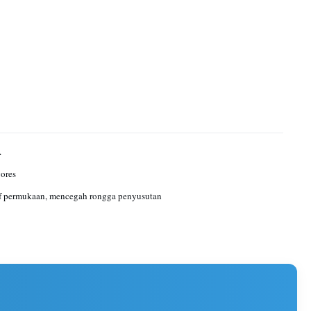
.
ores
if permukaan, mencegah rongga penyusutan