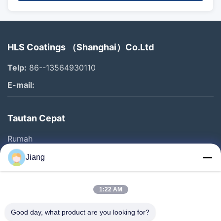
HLS Coatings （Shanghai）Co.Ltd
Telp:
86--13564930110
E-mail:
Tautan Cepat
Rumah
Produk
Jiang
Video
Pertunjukan VR
1:22 AM
Tentang Kami
Good day, what product are you looking for?