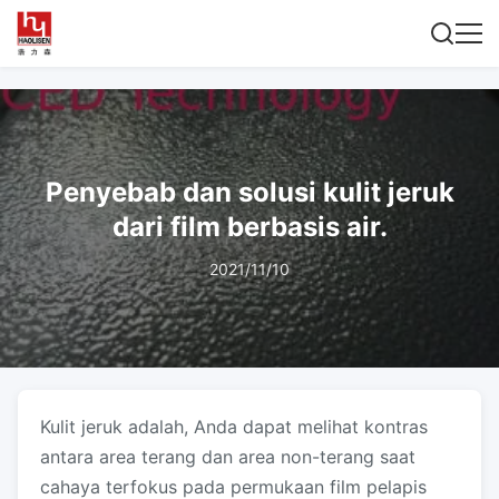
Penyebab dan solusi kulit jeruk
dari film berbasis air.
2021/11/10
Kulit jeruk adalah, Anda dapat melihat kontras
antara area terang dan area non-terang saat
cahaya terfokus pada permukaan film pelapis