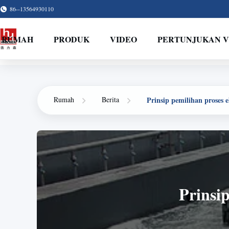
86--13564930110
RUMAH
PRODUK
VIDEO
PERTUNJUKAN 
Prinsip pemilihan proses e
Rumah
Berita
Prinsip