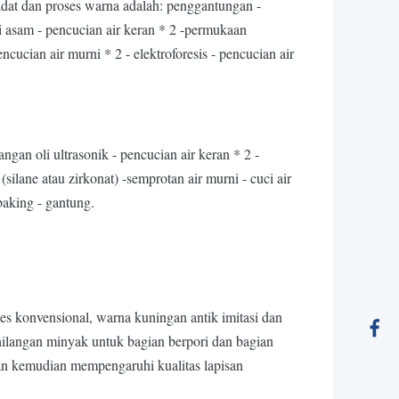
padat dan proses warna adalah: penggantungan -
si asam - pencucian air keran * 2 -permukaan
pencucian air murni * 2 - elektroforesis - pencucian air
ngan oli ultrasonik - pencucian air keran * 2 -
 (silane atau zirkonat) -semprotan air murni - cuci air
 baking - gantung.
ses konvensional, warna kuningan antik imitasi dan
ilangan minyak untuk bagian berpori dan bagian
dan kemudian mempengaruhi kualitas lapisan