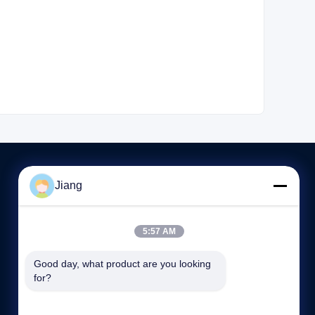
Jiang
HUBUNGI KAMI
5:57 AM
86--13564930110
8:30-17:30
Good day, what product are you looking 
for?
15/F, No.1185, Huyi Road, Jiading District, Shanghai，
China.