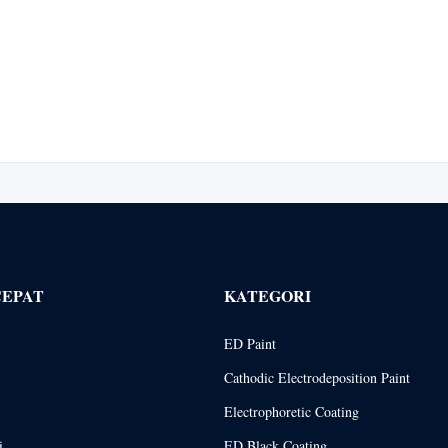
CEPAT
KATEGORI
ED Paint
Cathodic Electrodeposition Paint
Electrophoretic Coating
i
ED Black Coating