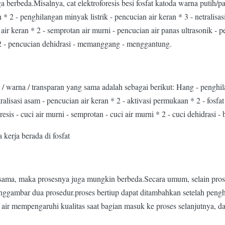
a berbeda.Misalnya, cat elektroforesis besi fosfat katoda warna putih/
* 2 - penghilangan minyak listrik - pencucian air keran * 3 - netralisa
ian air keran * 2 - semprotan air murni - pencucian air panas ultrasonik - 
* 2 - pencucian dehidrasi - memanggang - menggantung.
el / warna / transparan yang sama adalah sebagai berikut: Hang - penghila
tralisasi asam - pencucian air keran * 2 - aktivasi permukaan * 2 - fosfat
resis - cuci air murni - semprotan - cuci air murni * 2 - cuci dehidrasi -
kerja berada di fosfat
dak sama, maka prosesnya juga mungkin berbeda.Secara umum, selain pro
gambar dua prosedur.proses bertiup dapat ditambahkan setelah pengh
 air mempengaruhi kualitas saat bagian masuk ke proses selanjutnya, 