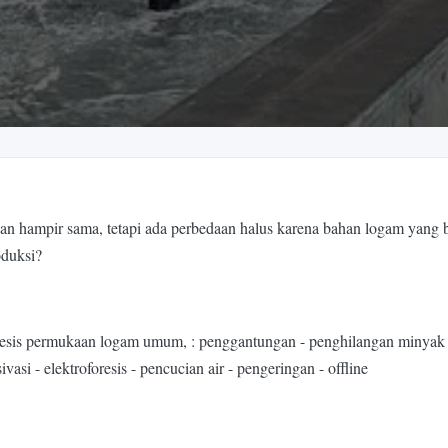
dan hampir sama, tetapi ada perbedaan halus karena bahan logam yang be
oduksi?
esis permukaan logam umum, : penggantungan - penghilangan minyak - p
sivasi - elektroforesis - pencucian air - pengeringan - offline