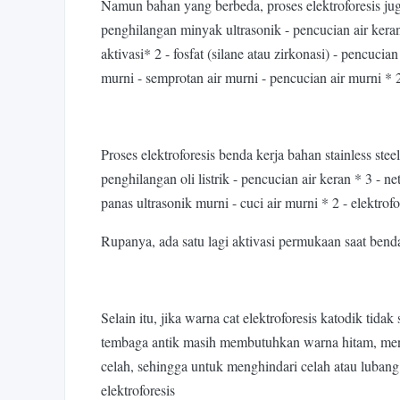
Namun bahan yang berbeda, proses elektroforesis jug
penghilangan minyak ultrasonik - pencucian air keran 
aktivasi* ​​2 - fosfat (silane atau zirkonasi) - pencuc
murni - semprotan air murni - pencucian air murni 
Proses elektroforesis benda kerja bahan stainless ste
penghilangan oli listrik - pencucian air keran * 3 - ne
panas ultrasonik murni - cuci air murni * 2 - elektrofo
Rupanya, ada satu lagi aktivasi permukaan saat benda 
Selain itu, jika warna cat elektroforesis katodik ti
tembaga antik masih membutuhkan warna hitam, meng
celah, sehingga untuk menghindari celah atau lubang
elektroforesis